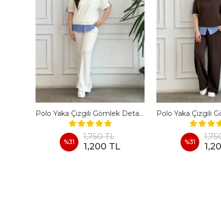
En Boy Likralı Bir Beden İncelten Pantolon - BORDO
Polo Yaka Çizgili Gömlek Detaylı Kısa Kollu Takım - BEYAZ
1,750 TL
1,75
%
31
%
31
1,200 TL
1,2