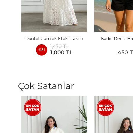
I
Dantel Gömlek Etekli Takım
Kadın Deniz Ha
1,450 TL
%
31
1,000 TL
450 
Çok Satanlar