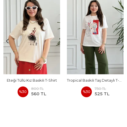
Eteği Tüllü Kız Baskılı T-Shirt
Tropical Baskılı Taş Detaylı T-Shirt
800 TL
750 TL
%
30
%
30
560 TL
525 TL