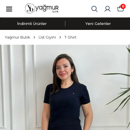
0
İndirimli Ürünler
Yeni Gelenler
Yağmur Butik
Üst Giyim
T-Shirt