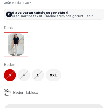
Ürün Kodu
:
T387
6 aya varan taksit seçenekleri
₺
Kredi kartına taksit · Ödeme adımında görüntülenir
Renk
Beden
S
M
L
XXL
Beden Tablosu