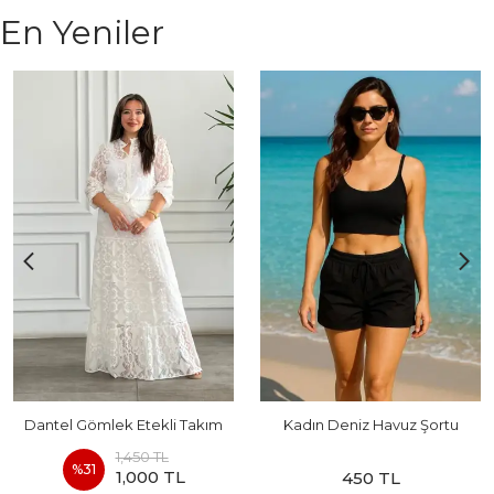
En Yeniler
Dantel Gömlek Etekli Takım
Kadın Deniz Havuz Şortu
1,450 TL
%
31
1,000 TL
450 TL