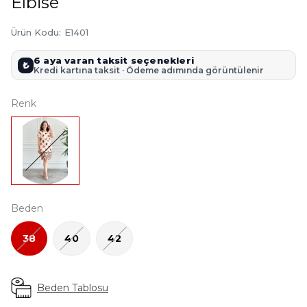
Elbise
Ürün Kodu
:
E1401
6 aya varan taksit seçenekleri
₺
Kredi kartına taksit · Ödeme adımında görüntülenir
Renk
Beden
38
40
42
Beden Tablosu