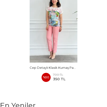
Cep Detaylı Klasik Kumaş Pantolon
700 TL
%
50
350 TL
En Yeniler