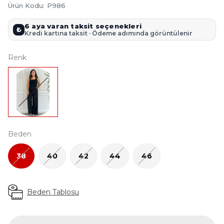
Ürün Kodu
:
P986
6 aya varan taksit seçenekleri
₺
Kredi kartına taksit · Ödeme adımında görüntülenir
Renk
Beden
38
40
42
44
46
Beden Tablosu