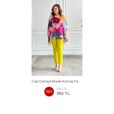
Cep Detaylı Klasik Kumaş Pantolon
700 TL
%
50
350 TL