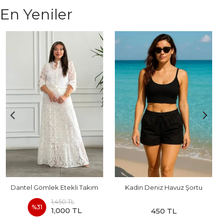
En Yeniler
Dantel Gömlek Etekli Takım
Kadın Deniz Havuz Şortu
1,450 TL
%
31
1,000 TL
450 TL