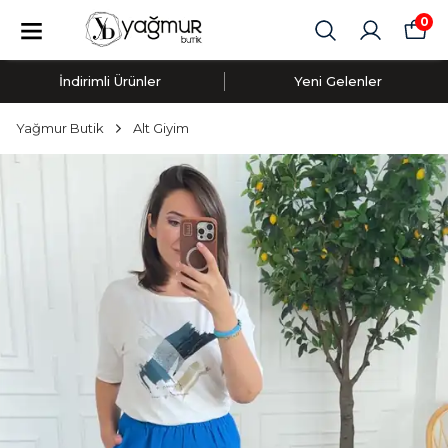
0
İndirimli Ürünler
Yeni Gelenler
Yağmur Butik
Alt Giyim