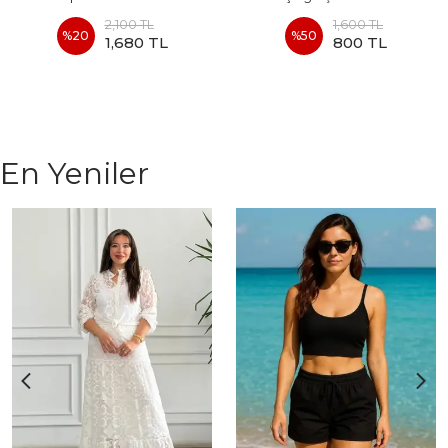
2,100 TL
1,600 TL
%
20
%
50
1,680 TL
800 TL
En Yeniler