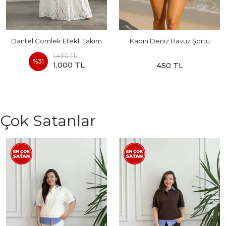
Dantel Gömlek Etekli Takım
Kadın Deniz Havuz Şortu
1,450 TL
%
31
1,000 TL
450 TL
Çok Satanlar