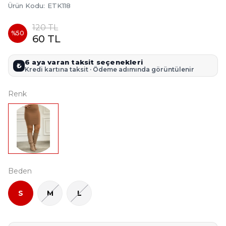
Ürün Kodu
:
ETK118
120 TL
%
50
60 TL
6 aya varan taksit seçenekleri
₺
Kredi kartına taksit · Ödeme adımında görüntülenir
Renk
Beden
S
M
L