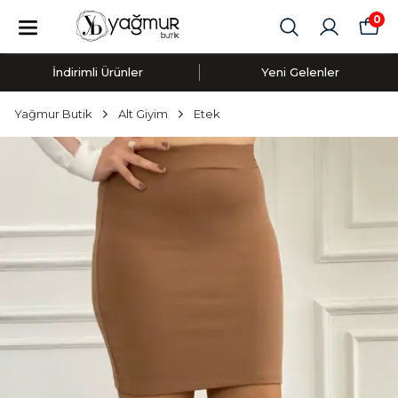
0
İndirimli Ürünler
Yeni Gelenler
Yağmur Butik
Alt Giyim
Etek