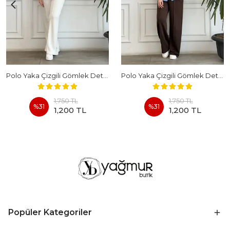
Polo Yaka Çizgili Gömlek Detaylı Kısa Kollu Takım - BEYAZ
Polo Yaka Çizgili Gömlek Detaylı Kısa Kollu Takım - KAHVERENGI
1,750 TL
1,750 TL
%
31
%
31
1,200 TL
1,200 TL
Popüler Kategoriler