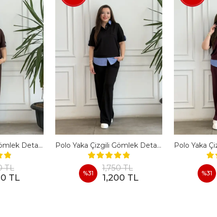
Polo Yaka Çizgili Gömlek Detaylı Kısa Kollu Takım - KAHVERENGI
Polo Yaka Çizgili Gömlek Detaylı Kısa Kollu Takım - SIYAH
0 TL
1,750 TL
%
31
%
31
00 TL
1,200 TL