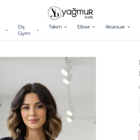
Dış
Takım
Elbise
Aksesuar
Giyim