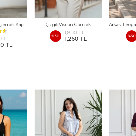
İthal Yaprak Nakış İşlemeli Kapşonlu Gömlek
Çizgili Viscon Gömlek
1,800 TL
%
30
%
30
1,260 TL
0 TL
00 TL