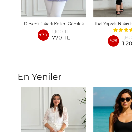
Desenli Jakarlı Keten Gömlek
1,100 TL
%
30
770 TL
1,60
%
25
1,2
En Yeniler