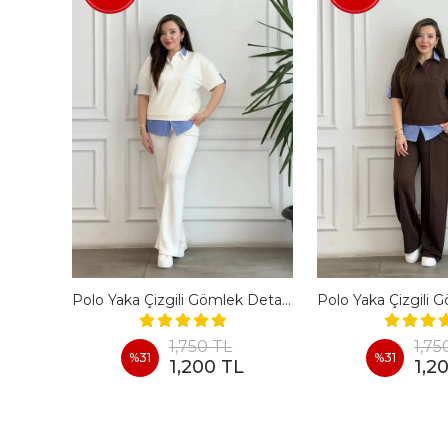
En Boy Likralı Bir Beden İncelten Pantolon - BORDO
Polo Yaka Çizgili Gömlek Detaylı Kısa Kollu Takım - BEYAZ
1,750 TL
1,75
%
31
%
31
1,200 TL
1,2