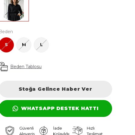
Beden
S
M
L
Beden Tablosu
Stoğa Gelince Haber Ver
WHATSAPP DESTEK HATTI
Güvenli
İade
Hızlı
Alışveriş
Kolaylığı
Teslimat