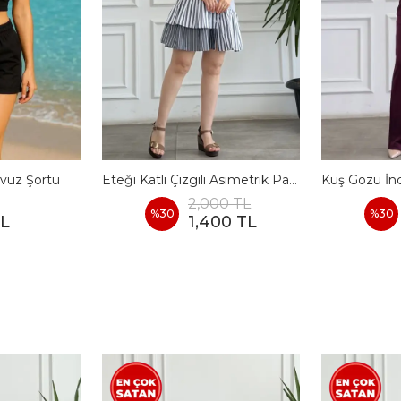
vuz Şortu
Eteği Katlı Çizgili Asimetrik Pamuk Elbise
2,000 TL
%
30
%
30
TL
1,400 TL