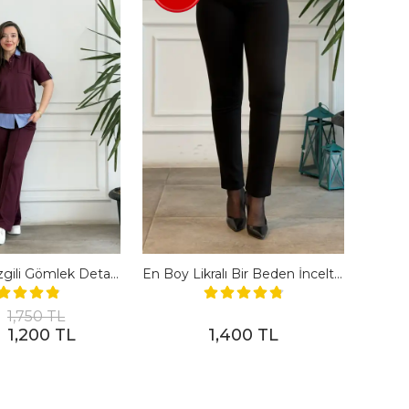
Polo Yaka Çizgili Gömlek Detaylı Kısa Kollu Takım - BORDO
En Boy Likralı Bir Beden İncelten Pantolon - SIYAH
1,750 TL
1,200 TL
1,400 TL