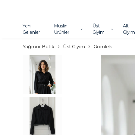
Yeni
Müslin
Üst
Alt
Gelenler
Ürünler
Giyim
Giyim
Yağmur Butik
Üst Giyim
Gömlek