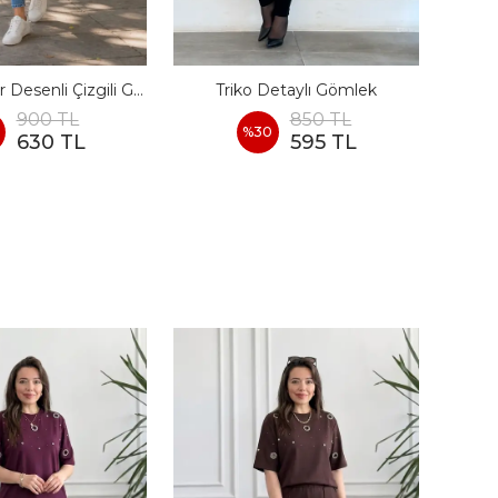
Arkası Leopar Desenli Çizgili Gömlek
Triko Detaylı Gömlek
900 TL
850 TL
%
30
630 TL
595 TL