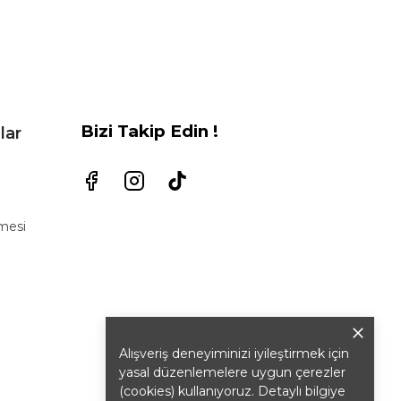
Bizi Takip Edin !
lar
şmesi
Alışveriş deneyiminizi iyileştirmek için
yasal düzenlemelere uygun çerezler
(cookies) kullanıyoruz. Detaylı bilgiye