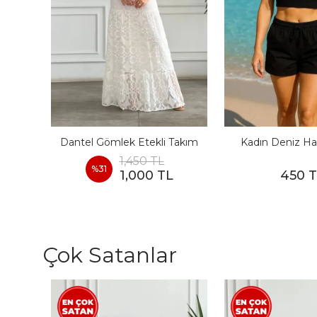
I
Dantel Gömlek Etekli Takım
Kadın Deniz Ha
1,450 TL
%
31
1,000 TL
450 
Çok Satanlar