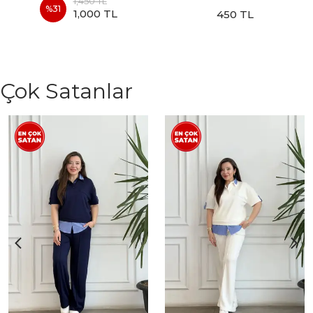
1,450 TL
%
31
1,000 TL
450 TL
Çok Satanlar