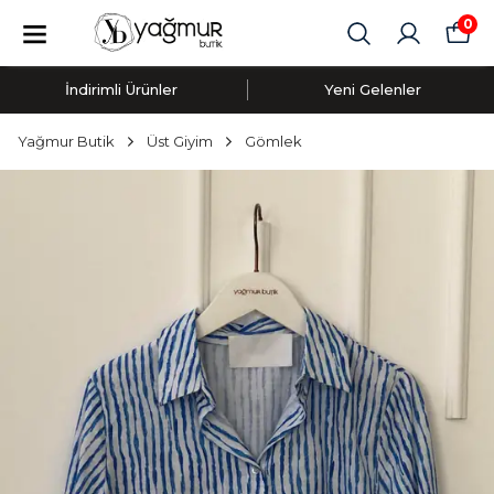
0
İndirimli Ürünler
Yeni Gelenler
Yağmur Butik
Üst Giyim
Gömlek