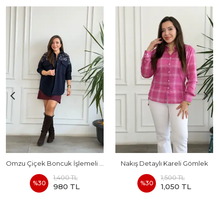
Omzu Çiçek Boncuk İşlemeli Posta Cepli Gömlek
Nakış Detaylı Kareli Gömlek
1,400 TL
1,500 TL
%
30
%
30
980 TL
1,050 TL