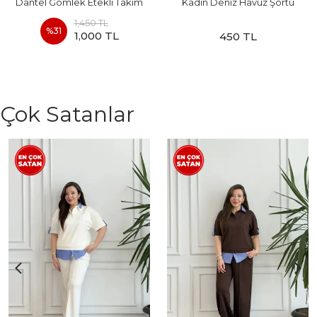
Dantel Gömlek Etekli Takım
Kadın Deniz Havuz Şortu
1,450 TL
%
31
1,000 TL
450 TL
Çok Satanlar