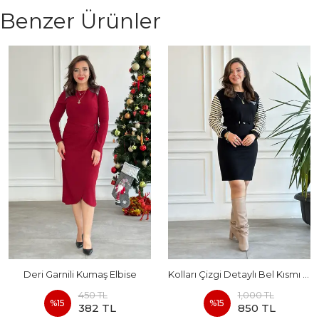
Benzer Ürünler
Deri Garnili Kumaş Elbise
Kolları Çizgi Detaylı Bel Kısmı Büzmeli Elbise
450 TL
1,000 TL
%
15
%
15
382 TL
850 TL