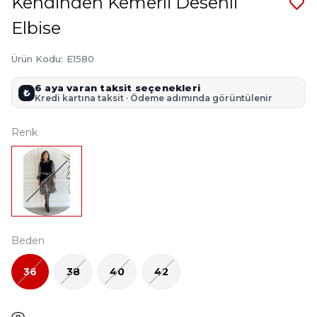
Kendinden Kemerli Desenli
Elbise
Ürün Kodu
:
E1580
6 aya varan taksit seçenekleri
₺
Kredi kartına taksit · Ödeme adımında görüntülenir
Renk
Beden
36
38
40
42