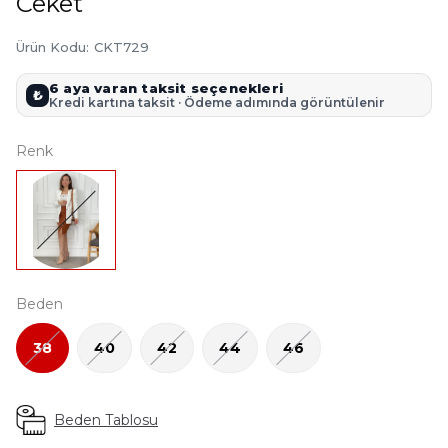
Ceket
Ürün Kodu
:
CKT729
6 aya varan taksit seçenekleri
₺
Kredi kartına taksit · Ödeme adımında görüntülenir
Renk
Beden
38
40
42
44
46
Beden Tablosu