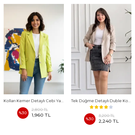
Kolları Kemer Detaylı Cebi Yazı Nakış İşlemeli Blazer Ceket
Tek Düğme Detaylı Duble Kol Pamuk Blazer Ceket
2,800 TL
%
30
1,960 TL
3,200 TL
%
30
2,240 TL