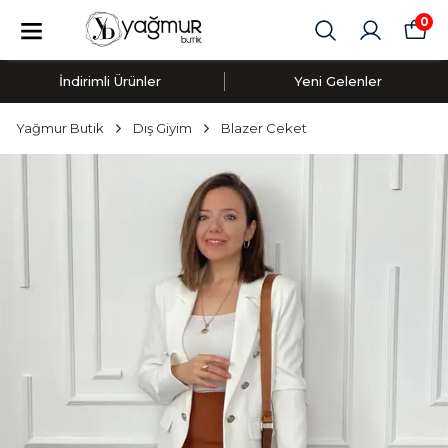
0
İndirimli Ürünler
Yeni Gelenler
Yağmur Butik
Dış Giyim
Blazer Ceket