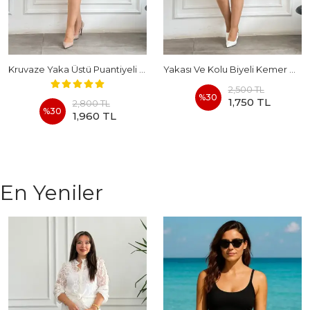
Kruvaze Yaka Üstü Puantiyeli Kemerli Elbise
Yakası Ve Kolu Biyeli Kemer Detaylı Kolsuz Kot Elbise
2,500 TL
%
30
1,750 TL
2,800 TL
%
30
1,960 TL
En Yeniler