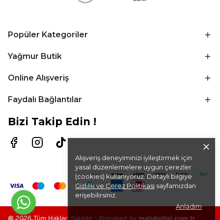
Popüler Kategoriler
Yağmur Butik
Online Alışveriş
Faydalı Bağlantılar
Bizi Takip Edin !
Alışveriş deneyiminizi iyileştirmek için
yasal düzenlemelere uygun çerezler
(cookies) kullanıyoruz. Detaylı bilgiye
Gizlilik ve Çerez Politikası
sayfamızdan
erişebilirsiniz.
Anladım
© 2026 Tüm Hakları Saklıdır -
Prepared by
malidigital.com.tr