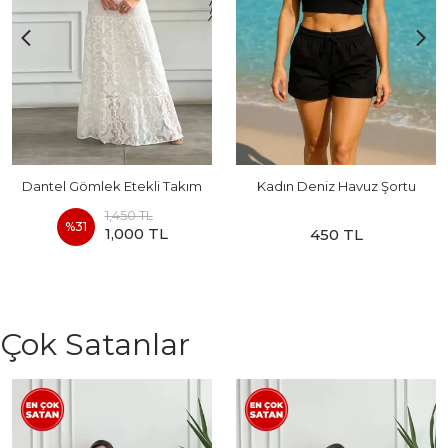
Dantel Gömlek Etekli Takım
Kadın Deniz Havuz Şortu
1,450 TL
%
31
1,000 TL
450 TL
Çok Satanlar