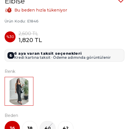
Elbise
Bu beden hızla tükeniyor
Ürün Kodu
:
E1846
2,600 TL
%
30
1,820 TL
6 aya varan taksit seçenekleri
₺
Kredi kartına taksit · Ödeme adımında görüntülenir
Renk
Beden
36
38
40
42