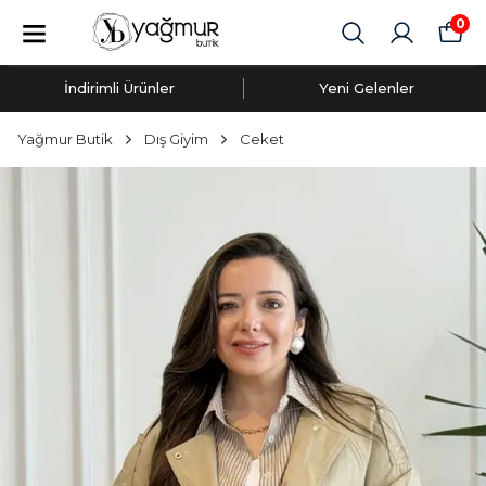
0
İndirimli Ürünler
Yeni Gelenler
Yağmur Butik
Dış Giyim
Ceket