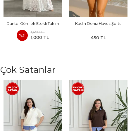
Dantel Gömlek Etekli Takım
Kadın Deniz Havuz Şortu
1,450 TL
%
31
1,000 TL
450 TL
Çok Satanlar