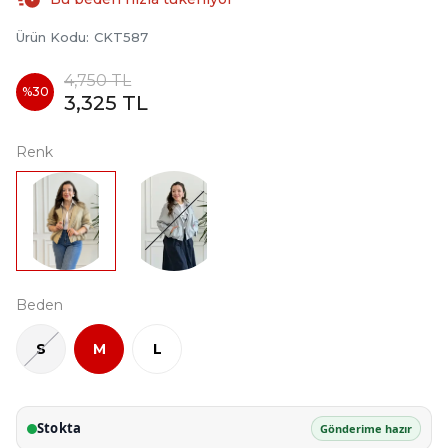
Ürün Kodu
:
CKT587
4,750 TL
%
30
3,325 TL
Renk
Beden
S
M
L
Stokta
Gönderime hazır