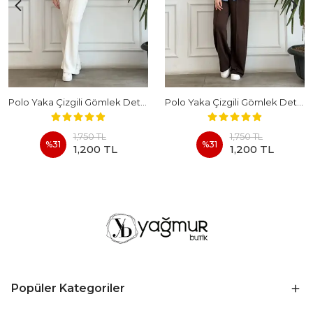
Polo Yaka Çizgili Gömlek Detaylı Kısa Kollu Takım - BEYAZ
Polo Yaka Çizgili Gömlek Detaylı Kısa Kollu Takım - KAHVERENGI
1,750 TL
1,750 TL
%
31
%
31
1,200 TL
1,200 TL
Popüler Kategoriler