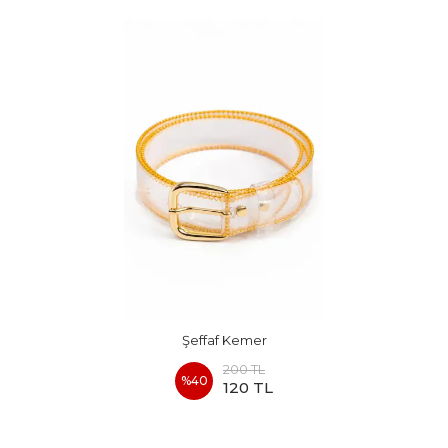
Şeffaf Kemer
200 TL
%
40
120 TL