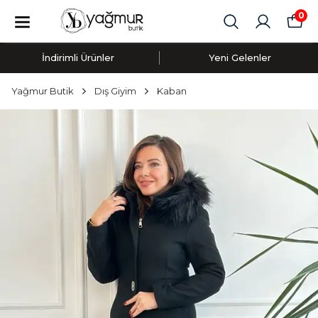
0
İndirimli Ürünler
Yeni Gelenler
Yağmur Butik
Dış Giyim
Kaban