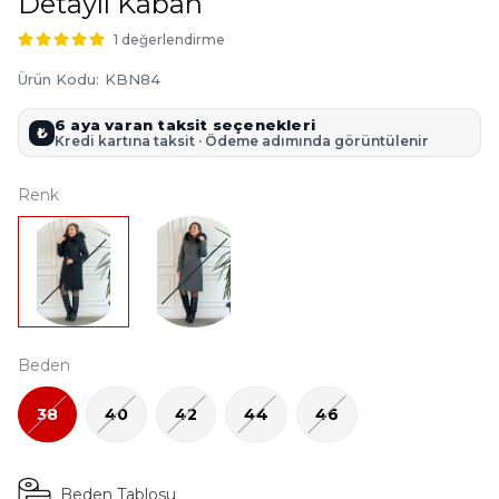
Detaylı Kaban
1 değerlendirme
Ürün Kodu
:
KBN84
6 aya varan taksit seçenekleri
₺
Kredi kartına taksit · Ödeme adımında görüntülenir
Renk
Beden
38
40
42
44
46
Beden Tablosu