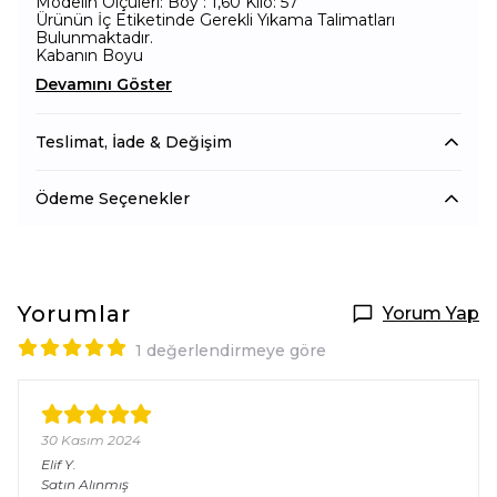
Modelin Ölçüleri: Boy : 1,60 Kilo: 57
Ürünün İç Etiketinde Gerekli Yıkama Talimatları
Bulunmaktadır.
Kabanın Boyu
Devamını Göster
Teslimat, İade & Değişim
Ödeme Seçenekler
Yorumlar
Yorum Yap
1 değerlendirmeye göre
30 Kasım 2024
Elif
Y.
Satın Alınmış