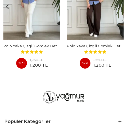
Polo Yaka Çizgili Gömlek Detaylı Kısa Kollu Takım - BEYAZ
Polo Yaka Çizgili Gömlek Detaylı Kısa Kollu Takım - KAHVERENGI
1,750 TL
1,750 TL
%
31
%
31
1,200 TL
1,200 TL
Popüler Kategoriler