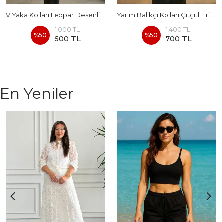
V Yaka Kolları Leopar Desenli Triko
Yarım Balıkçı Kolları Çıtçıtlı Triko
1,000 TL
1,400 TL
%
50
%
50
500 TL
700 TL
En Yeniler