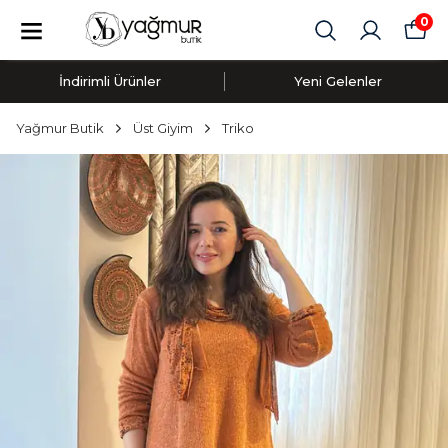
0
İndirimli Ürünler
Yeni Gelenler
Yağmur Butik
Üst Giyim
Triko