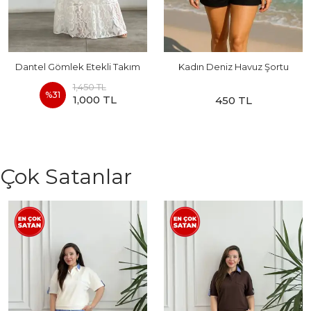
Dantel Gömlek Etekli Takım
Kadın Deniz Havuz Şortu
1,450 TL
%
31
1,000 TL
450 TL
Çok Satanlar