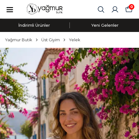
0
İndirimli Ürünler
Yeni Gelenler
Yağmur Butik
Üst Giyim
Yelek