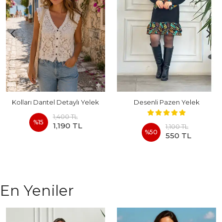
Kolları Dantel Detaylı Yelek
Desenli Pazen Yelek
1,400 TL
%
15
1,190 TL
1,100 TL
%
50
550 TL
En Yeniler