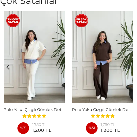
Çok Satanlar
Polo Yaka Çizgili Gömlek Detaylı Kısa Kollu Takım - BEYAZ
Polo Yaka Çizgili Gömlek Detaylı Kısa Kollu Takım - KAHVERENGI
1,750 TL
1,750 TL
%
31
%
31
1,200 TL
1,200 TL