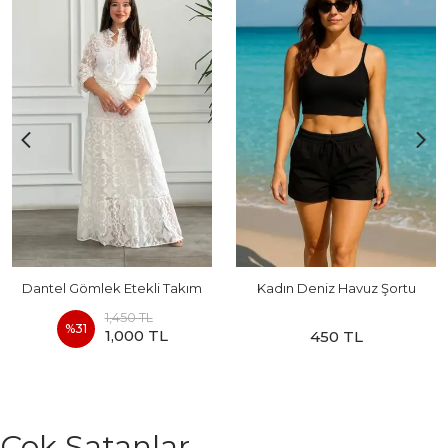
Dantel Gömlek Etekli Takım
Kadın Deniz Havuz Şortu
1,450 TL
%
31
1,000 TL
450 TL
Çok Satanlar