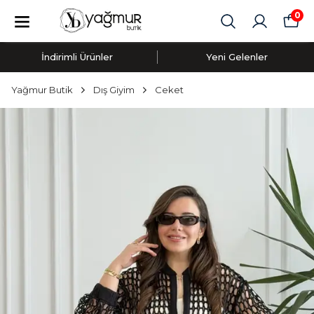
0
İndirimli Ürünler
Yeni Gelenler
Yağmur Butik
Dış Giyim
Ceket