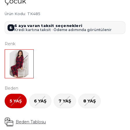
Çocuk
Ürün Kodu
:
TK485
6 aya varan taksit seçenekleri
₺
Kredi kartına taksit · Ödeme adımında görüntülenir
Renk
Beden
5 YAŞ
6 YAŞ
7 YAŞ
8 YAŞ
Beden Tablosu