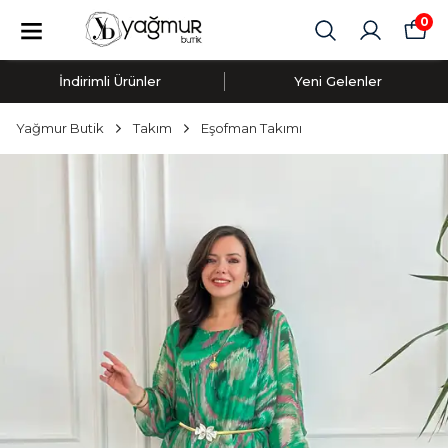
0
İndirimli Ürünler
Yeni Gelenler
Yağmur Butik
Takım
Eşofman Takımı