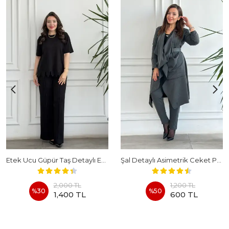
Etek Ucu Güpür Taş Detaylı Eşofman Takımı
Şal Detaylı Asimetrik Ceket Pantolon Takım
2,000 TL
1,200 TL
%
30
%
50
1,400 TL
600 TL