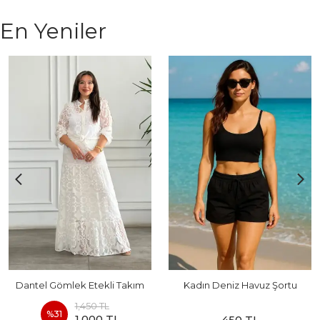
En Yeniler
Dantel Gömlek Etekli Takım
Kadın Deniz Havuz Şortu
1,450 TL
%
31
1,000 TL
450 TL