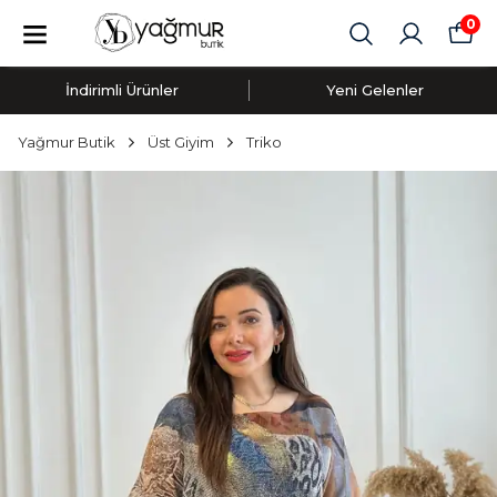
0
İndirimli Ürünler
Yeni Gelenler
Yağmur Butik
Üst Giyim
Triko