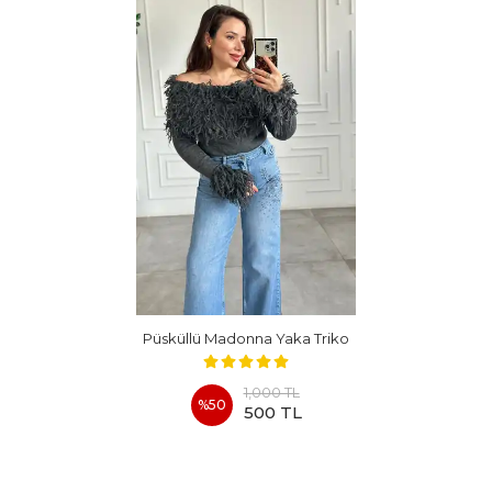
Püsküllü Madonna Yaka Triko
1,000 TL
%
50
500 TL