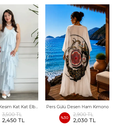
İthal Çapraz Kesim Kat Kat Elbise
Pers Gülü Desen Ham Kimono
3,500 TL
2,900 TL
%
30
2,450 TL
2,030 TL