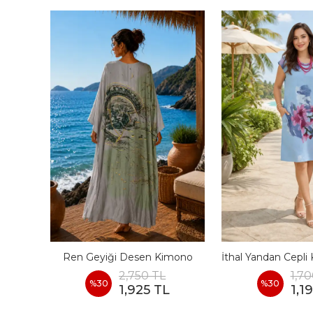
 Elbise
Ren Geyiği Desen Kimono
2,750 TL
1,70
%
30
%
30
1,925 TL
1,1