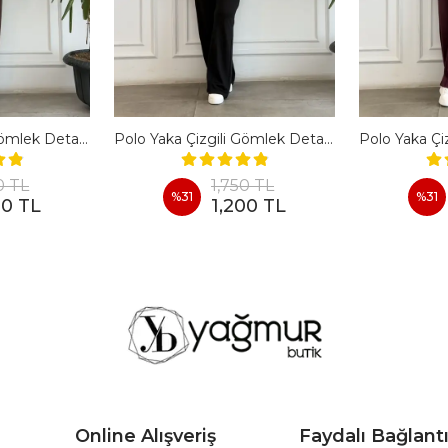
Polo Yaka Çizgili Gömlek Detaylı Kısa Kollu Takım - KAHVERENGI
Polo Yaka Çizgili Gömlek Detaylı Kısa Kollu Takım - SIYAH
0 TL
1,750 TL
%
31
%
31
00 TL
1,200 TL
Online Alışveriş
Faydalı Bağlantı