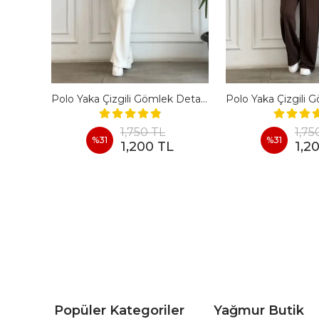
En Boy Likralı Bir Beden İncelten Pantolon - BORDO
Polo Yaka Çizgili Gömlek Detaylı Kısa Kollu Takım - BEYAZ
1,750 TL
1,75
%
31
%
31
1,200 TL
1,2
Popüler Kategoriler
Yağmur Butik