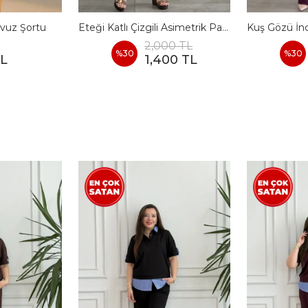
vuz Şortu
Eteği Katlı Çizgili Asimetrik Pamuk Elbise
2,000 TL
%
30
%
30
TL
1,400 TL