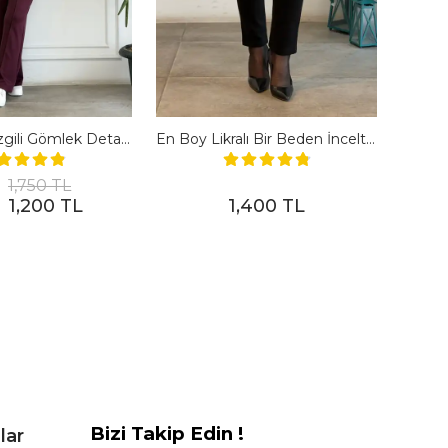
Polo Yaka Çizgili Gömlek Detaylı Kısa Kollu Takım - BORDO
En Boy Likralı Bir Beden İncelten Pantolon - SIYAH
1,750 TL
1,200 TL
1,400 TL
Bizi Takip Edin !
lar