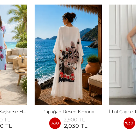
İthal Yandan Cepli Kaşkorse Elbise
Papağan Desen Kimono
0 TL
2,900 TL
%
30
%
30
90 TL
2,030 TL