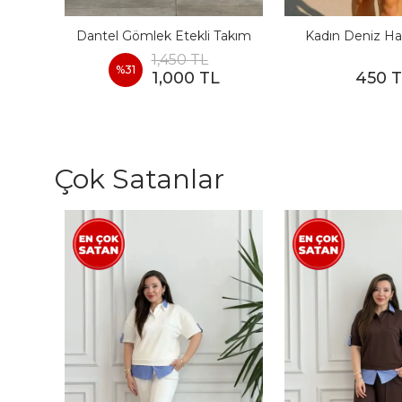
I
Dantel Gömlek Etekli Takım
Kadın Deniz Ha
1,450 TL
%
31
1,000 TL
450 
Çok Satanlar