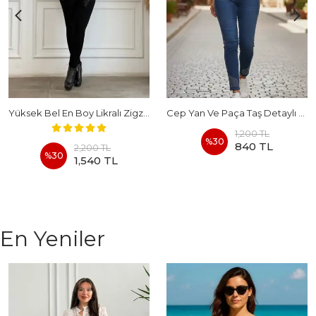
Yüksek Bel En Boy Likralı Zigzag Taş Detaylı Kot Pantolon
Cep Yan Ve Paça Taş Detaylı Yüksek Bel Kot Pantolon
1,200 TL
%
30
840 TL
2,200 TL
%
30
1,540 TL
En Yeniler