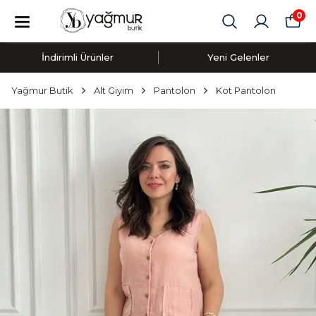
0
İndirimli Ürünler
Yeni Gelenler
Yağmur Butik
Alt Giyim
Pantolon
Kot Pantolon