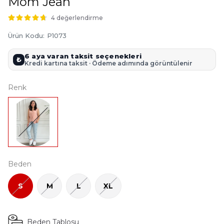
Mom Jean
4 değerlendirme
Ürün Kodu
:
P1073
6 aya varan taksit seçenekleri
₺
Kredi kartına taksit · Ödeme adımında görüntülenir
Renk
Beden
S
M
L
XL
Beden Tablosu