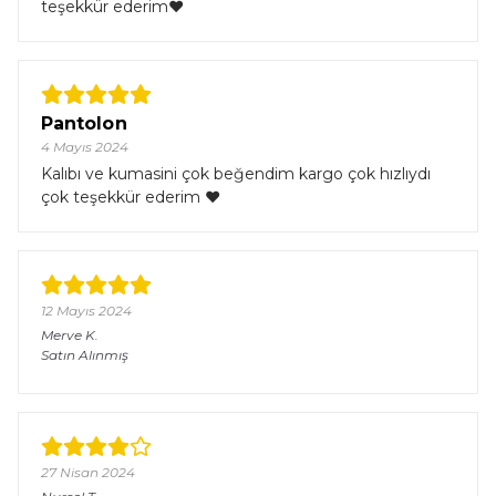
teşekkür ederim♥️
Pantolon
4 Mayıs 2024
Kalıbı ve kumasini çok beğendim kargo çok hızlıydı
çok teşekkür ederim ♥️
12 Mayıs 2024
Merve
K.
Satın Alınmış
27 Nisan 2024