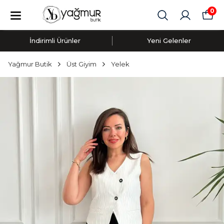
0
İndirimli Ürünler
Yeni Gelenler
Yağmur Butik
Üst Giyim
Yelek