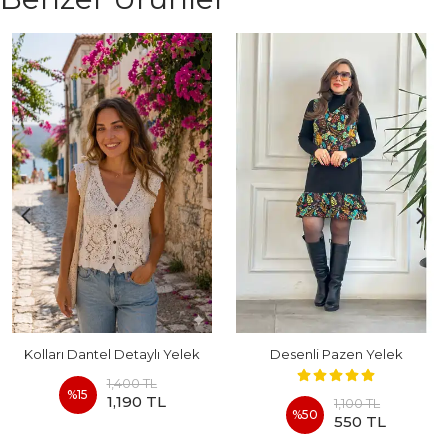
Kolları Dantel Detaylı Yelek
Desenli Pazen Yelek
1,400 TL
%
15
1,190 TL
1,100 TL
%
50
550 TL