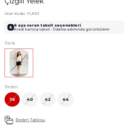
Çizgili Yelek
Ürün Kodu
:
YLK53
6 aya varan taksit seçenekleri
₺
Kredi kartına taksit · Ödeme adımında görüntülenir
Renk
Beden
38
40
42
44
Beden Tablosu