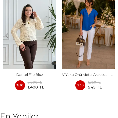
Dantel File Bluz
V Yaka Önü Metal Aksesuarlı Kolları Volanlı Bluz
2,000 TL
1,350 TL
%
30
%
30
1,400 TL
945 TL
En Yeniler