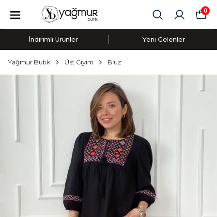
0
İndirimli Ürünler
Yeni Gelenler
Yağmur Butik
Üst Giyim
Bluz