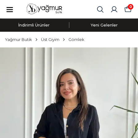
0
İndirimli Ürünler
Yeni Gelenler
Yağmur Butik
Üst Giyim
Gömlek