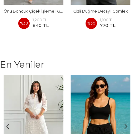
Önü Boncuk Çiçek İşlemeli Gömlek
Gizli Düğme Detaylı Gömlek
1,200 TL
1,100 TL
%
30
%
30
840 TL
770 TL
En Yeniler