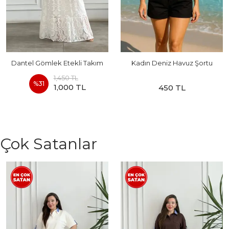
Dantel Gömlek Etekli Takım
Kadın Deniz Havuz Şortu
1,450 TL
%
31
1,000 TL
450 TL
Çok Satanlar