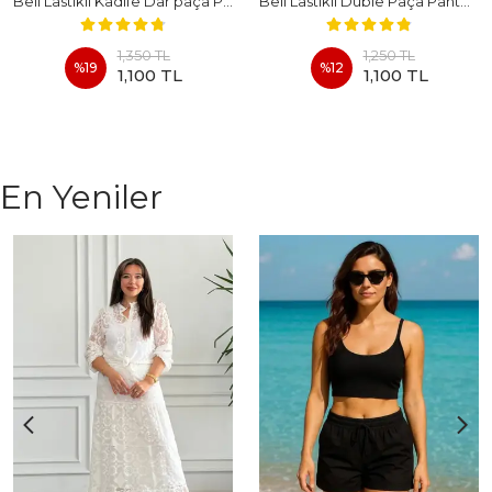
Beli Lastikli Kadife Dar paça Pantolon
Beli Lastikli Duble Paça Pantolon
1,350 TL
1,250 TL
%
19
%
12
1,100 TL
1,100 TL
En Yeniler