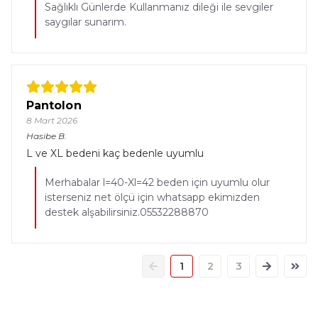
Sağlıklı Günlerde Kullanmanız dileği ile sevgiler
saygılar sunarım.
Pantolon
8 Mart 2026
Hasibe
B.
L ve XL bedeni kaç bedenle uyumlu
Merhabalar l=40-Xl=42 beden için uyumlu olur
isterseniz net ölçü için whatsapp ekimizden
destek alşabilirsiniz.05532288870
1
2
3