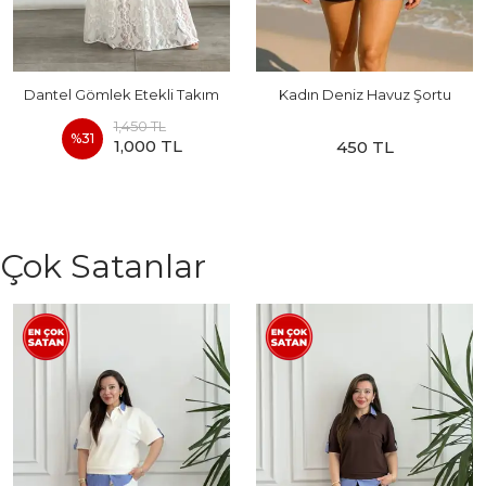
Dantel Gömlek Etekli Takım
Kadın Deniz Havuz Şortu
1,450 TL
%
31
1,000 TL
450 TL
Çok Satanlar