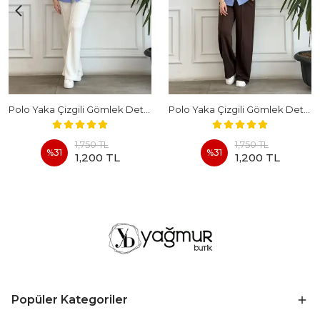
Polo Yaka Çizgili Gömlek Detaylı Kısa Kollu Takım - BEYAZ
Polo Yaka Çizgili Gömlek Detaylı Kısa Kollu Takım - KAHVERENGI
1,750 TL
1,750 TL
%
31
%
31
1,200 TL
1,200 TL
Popüler Kategoriler