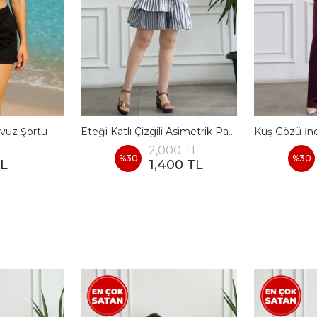
vuz Şortu
Eteği Katlı Çizgili Asimetrik Pamuk Elbise
2,000 TL
%
30
%
30
TL
1,400 TL