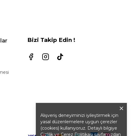
Bizi Takip Edin !
lar
şmesi
Alışveriş deneyiminizi iyileştirmek için
yasal düzenlemelere uygun çerezler
(cookies) kullanıyoruz. Detaylı bilgiye
Gizlilik ve Çerez Politikası
sayfamızdan