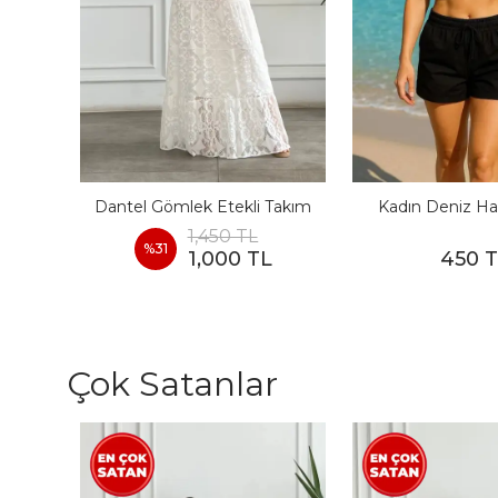
I
Dantel Gömlek Etekli Takım
Kadın Deniz Ha
1,450 TL
%
31
1,000 TL
450 
Çok Satanlar