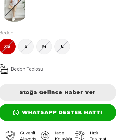
Beden
XS
S
M
L
Beden Tablosu
Stoğa Gelince Haber Ver
WHATSAPP DESTEK HATTI
Güvenli
İade
Hızlı
Alışveriş
Kolaylığı
Teslimat