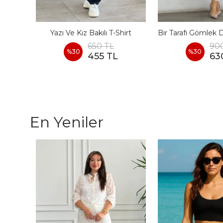
Çiçek Pul Boncuk İşlemeli T-Shirt
Yazı Ve Kız Bakılı T-Shirt
650 TL
90
%
30
%
30
455 TL
63
En Yeniler