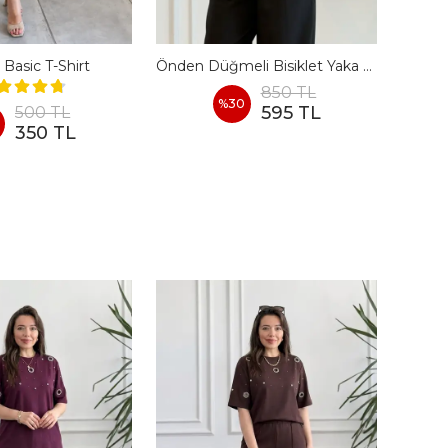
 Basic T-Shirt
Önden Düğmeli Bisiklet Yaka Fitilli Kısa Kollu T-Shirt
Omuz
850 TL
%
30
595 TL
500 TL
350 TL