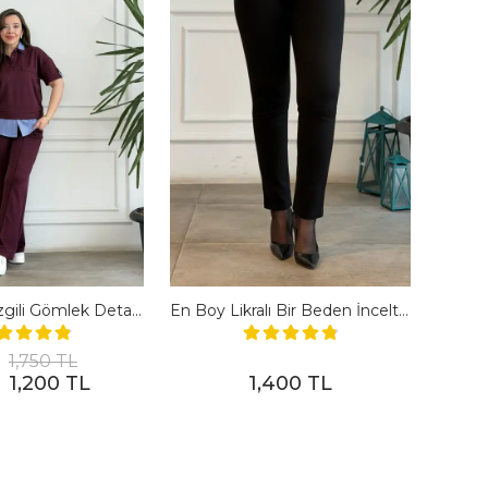
Polo Yaka Çizgili Gömlek Detaylı Kısa Kollu Takım - BORDO
En Boy Likralı Bir Beden İncelten Pantolon - SIYAH
1,750 TL
1,200 TL
1,400 TL