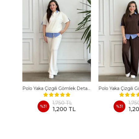
En Boy Likralı Bir Beden İncelten Pantolon - BORDO
Polo Yaka Çizgili Gömlek Detaylı Kısa Kollu Takım - BEYAZ
1,750 TL
1,75
%
31
%
31
1,200 TL
1,2