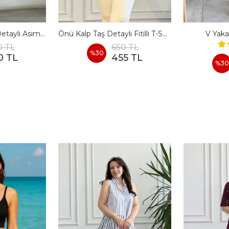
Bir Tarafı Gömlek Detaylı Asimetrik Kesim T-Shirt
Önü Kalp Taş Detaylı Fitilli T-Shirt
V Yaka
0 TL
650 TL
%
30
0 TL
455 TL
%
30