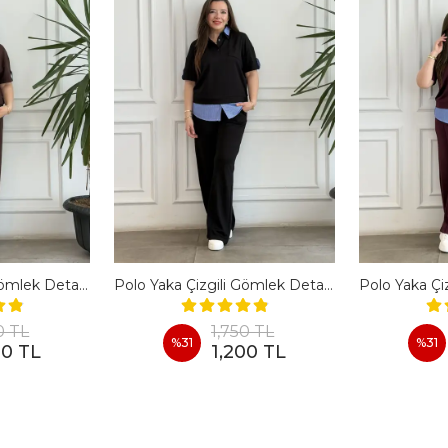
Polo Yaka Çizgili Gömlek Detaylı Kısa Kollu Takım - KAHVERENGI
Polo Yaka Çizgili Gömlek Detaylı Kısa Kollu Takım - SIYAH
0 TL
1,750 TL
%
31
%
31
00 TL
1,200 TL