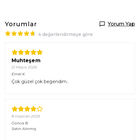
Yorumlar
Yorum Yap
4 değerlendirmeye göre
Muhteşem
21 Mayıs 2026
Emel
K.
Çok güzel çok beğendim..
8 Haziran 2026
Gonca
B.
Satın Alınmış