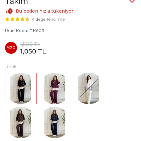
Takım
Bu beden hızla tükeniyor
4 değerlendirme
Ürün Kodu
:
TK603
1,500 TL
%
30
1,050 TL
Renk