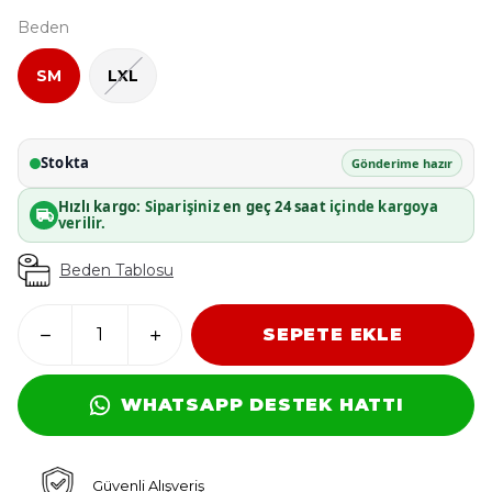
Beden
SM
LXL
Stokta
Gönderime hazır
Hızlı kargo:
Siparişiniz
en geç 24 saat
içinde kargoya
verilir.
Beden Tablosu
SEPETE EKLE
WHATSAPP DESTEK HATTI
Güvenli Alışveriş