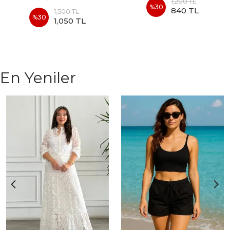
1,200 TL
%
30
840 TL
1,500 TL
%
30
1,050 TL
En Yeniler