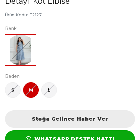
Detaylı Kot Elbise
Ürün Kodu
:
E2127
Renk
Beden
S
M
L
Stoğa Gelince Haber Ver
WHATSAPP DESTEK HATTI