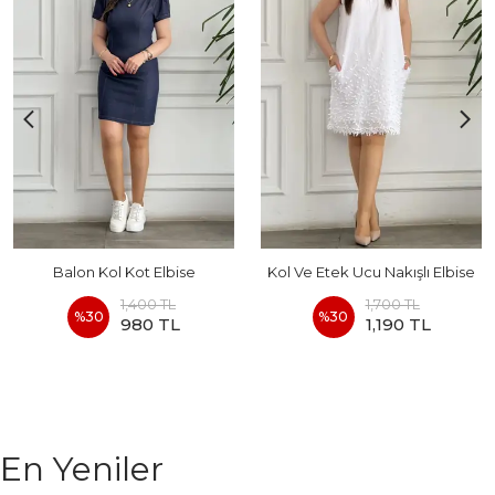
Balon Kol Kot Elbise
Kol Ve Etek Ucu Nakışlı Elbise
1,400 TL
1,700 TL
%
30
%
30
980 TL
1,190 TL
En Yeniler