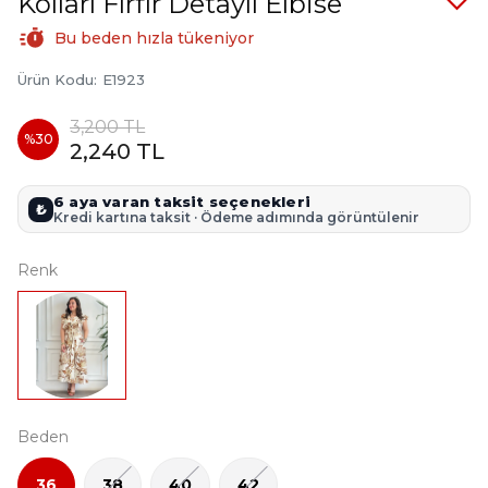
Kolları Fırfır Detaylı Elbise
Bu beden hızla tükeniyor
Ürün Kodu
:
E1923
3,200 TL
%
30
2,240 TL
6 aya varan taksit seçenekleri
₺
Kredi kartına taksit · Ödeme adımında görüntülenir
Renk
Beden
36
38
40
42