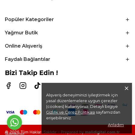
Popüler Kategoriler
Yağmur Butik
Online Alışveriş
Faydalı Bağlantılar
Bizi Takip Edin !
Alışveriş deneyiminizi iyileştirmek için
yasal düzenlemelere uygun çerezler
(cookies) kullanıyoruz. Detaylı bilgiye
Gizlilik ve Çerez Politikası
sayfamızdan
erişebilirsiniz.
Anladım
© 2026 Tüm Hakları Saklıdır -
Prepared by
malidigital.com.tr