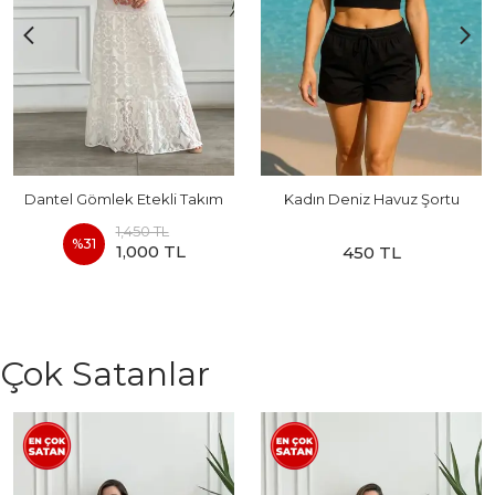
Dantel Gömlek Etekli Takım
Kadın Deniz Havuz Şortu
1,450 TL
%
31
1,000 TL
450 TL
Çok Satanlar