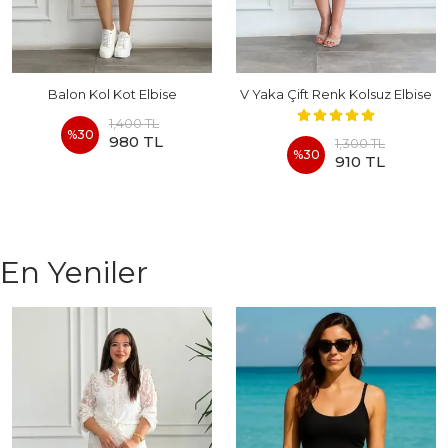
Balon Kol Kot Elbise
V Yaka Çift Renk Kolsuz Elbise
1,400 TL
%
30
980 TL
1,300 TL
%
30
910 TL
En Yeniler