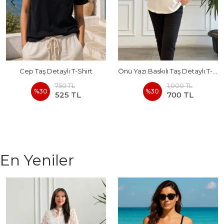
Cep Taş Detaylı T-Shirt
Önü Yazı Baskılı Taş Detaylı T-Shirt
750 TL
1,000 TL
%
30
%
30
525 TL
700 TL
En Yeniler