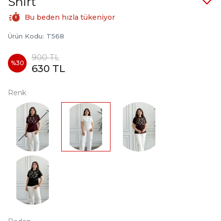
Shirt
Bu beden hızla tükeniyor
Ürün Kodu
:
T568
900 TL
%
30
630 TL
Renk