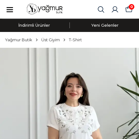
0
İndirimli Ürünler
Yeni Gelenler
Yağmur Butik
Üst Giyim
T-Shirt