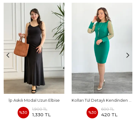
İp Askılı Modal Uzun Elbise
Kolları Tül Detaylı Kendinden Kolyeli Elbise
1,900 TL
600 TL
%
30
%
30
1,330 TL
420 TL