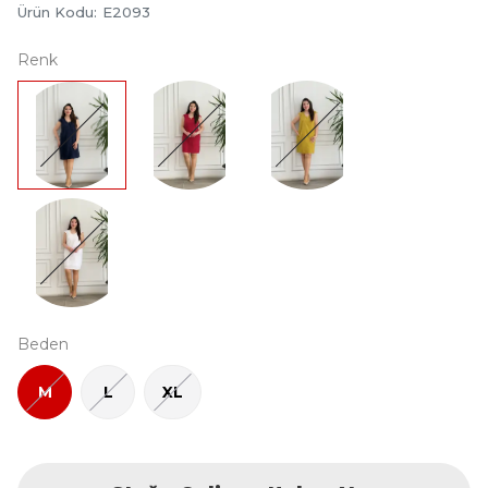
Ürün Kodu
:
E2093
Renk
Beden
M
L
XL