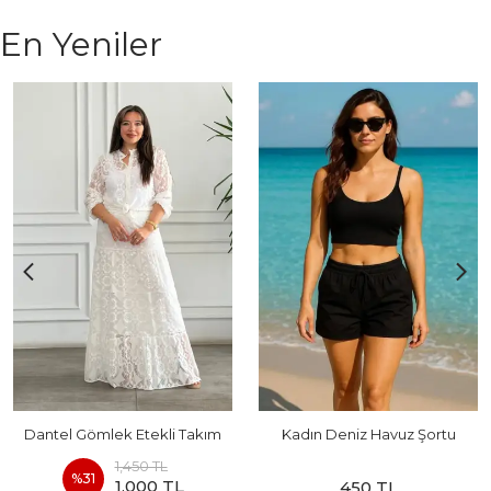
En Yeniler
Dantel Gömlek Etekli Takım
Kadın Deniz Havuz Şortu
1,450 TL
%
31
1,000 TL
450 TL