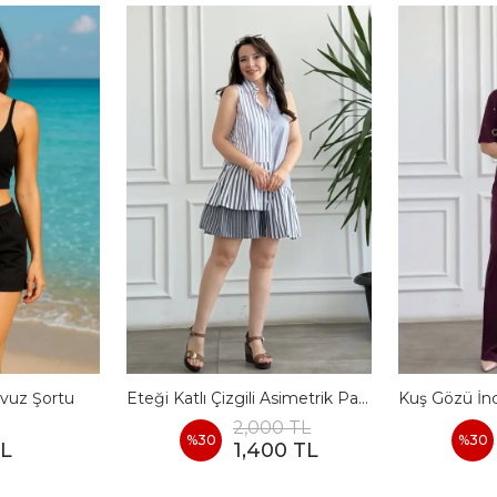
vuz Şortu
Eteği Katlı Çizgili Asimetrik Pamuk Elbise
2,000 TL
%
30
%
30
TL
1,400 TL