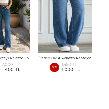
Agraf Toka Detaylı Palazzo Kot Pantolon
Önden Dikişli Palazzo Pantolon
Yüksek
2,000 TL
1,450 TL
%
31
1,400 TL
1,000 TL