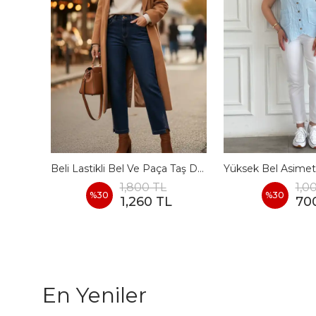
Yandan Cepli Ön Ve Diz Kısmı Dikiş Detaylı Palazzo Kot Pantolon
Beli Lastikli Bel Ve Paça Taş Detaylı Mom Jean
1,800 TL
1,0
%
30
%
30
1,260 TL
70
En Yeniler