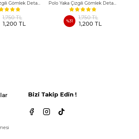
Polo Yaka Çizgili Gömlek Detaylı Kısa Kollu Takım - SIYAH
Polo Yaka Çizgili Gömlek Detaylı Kısa Kollu Takım - BORDO
1,750 TL
1,750 TL
%
31
1,200 TL
1,200 TL
Bizi Takip Edin !
lar
şmesi