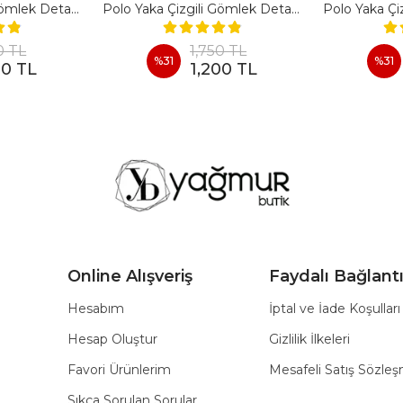
Polo Yaka Çizgili Gömlek Detaylı Kısa Kollu Takım - BEYAZ
Polo Yaka Çizgili Gömlek Detaylı Kısa Kollu Takım - KAHVERENGI
0 TL
1,750 TL
%
31
%
31
00 TL
1,200 TL
Online Alışveriş
Faydalı Bağlantı
Hesabım
İptal ve İade Koşulları
Hesap Oluştur
Gizlilik İlkeleri
Favori Ürünlerim
Mesafeli Satış Sözle
Sıkça Sorulan Sorular