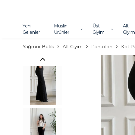
Yeni
Müslin
Üst
Alt
Gelenler
Ürünler
Giyim
Giyim
Yağmur Butik
Alt Giyim
Pantolon
Kot P