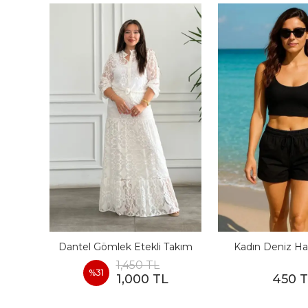
I
Dantel Gömlek Etekli Takım
Kadın Deniz Ha
1,450 TL
%
31
1,000 TL
450 