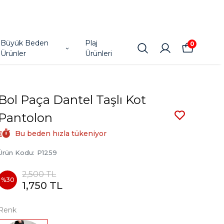
Büyük Beden
Plaj
0
Ürünler
Ürünleri
Bol Paça Dantel Taşlı Kot
Pantolon
Bu beden hızla tükeniyor
Ürün Kodu
:
P1259
2,500 TL
%
30
1,750 TL
Renk