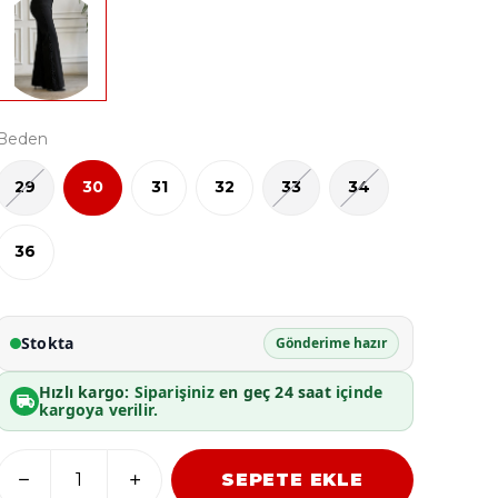
Beden
29
30
31
32
33
34
36
Stokta
Gönderime hazır
Hızlı kargo:
Siparişiniz
en geç 24 saat
içinde
kargoya verilir.
SEPETE EKLE