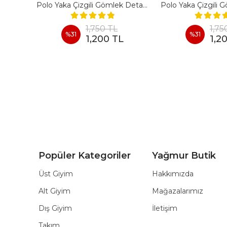
En Boy Likralı Bir Beden İncelten Pantolon - SIYAH
Polo Yaka Çizgili Gömlek Detaylı Kısa Kollu Takım - LACIVERT
1,750 TL
1,75
%
31
%
31
1,200 TL
1,2
Popüler Kategoriler
Yağmur Butik
Üst Giyim
Hakkımızda
Alt Giyim
Mağazalarımız
Dış Giyim
İletişim
Takım