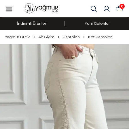
0
İndirimli Ürünler
Yeni Gelenler
Yağmur Butik
Alt Giyim
Pantolon
Kot Pantolon