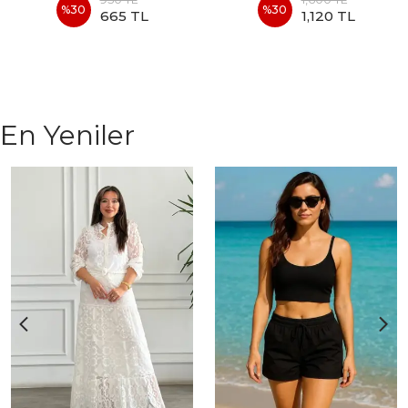
%
30
%
30
665 TL
1,120 TL
En Yeniler