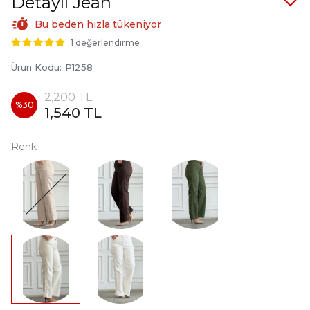
Detaylı Jean
Bu beden hızla tükeniyor
1 değerlendirme
Ürün Kodu
:
P1258
2,200 TL
%
30
1,540 TL
Renk