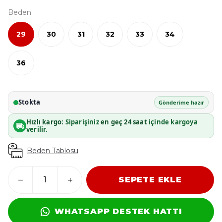
Beden
29
30
31
32
33
34
36
Stokta
Gönderime hazır
Hızlı kargo:
Siparişiniz
en geç 24 saat
içinde kargoya
verilir.
Beden Tablosu
SEPETE EKLE
WHATSAPP DESTEK HATTI