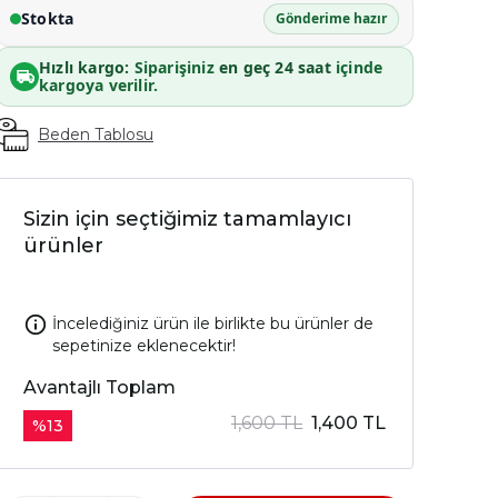
Stokta
Gönderime hazır
Hızlı kargo:
Siparişiniz
en geç 24 saat
içinde
kargoya verilir.
Beden Tablosu
Sizin için seçtiğimiz tamamlayıcı
ürünler
İncelediğiniz ürün ile birlikte bu ürünler de
sepetinize eklenecektir!
Avantajlı Toplam
1,600 TL
1,400 TL
%
13