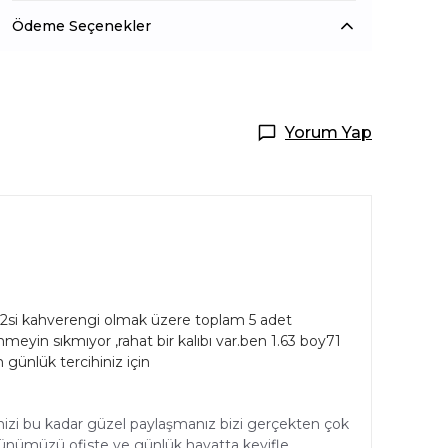
Ödeme Seçenekler
Yorum Yap
 2si kahverengi olmak üzere toplam 5 adet
şünmeyin sıkmıyor ,rahat bir kalıbı var.ben 1.63 boy71
ünlük tercihiniz için
nizi bu kadar güzel paylaşmanız bizi gerçekten çok
Ürünümüzü ofiste ve günlük hayatta keyifle