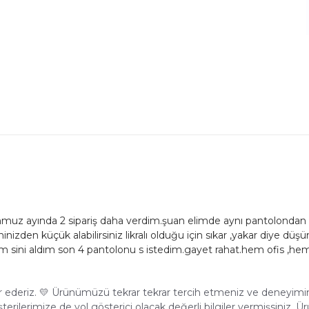
emmuz ayında 2 sipariş daha verdim.şuan elimde aynı pantolondan
deninizden küçük alabilirsiniz likralı olduğu için sıkar ,yakar diye dü
ni aldım son 4 pantolonu s istedim.gayet rahat.hem ofis ,hem g
r ederiz. 💛 Ürünümüzü tekrar tekrar tercih etmeniz ve deneyimi
rilerimize de yol gösterici olacak değerli bilgiler vermişsiniz. 