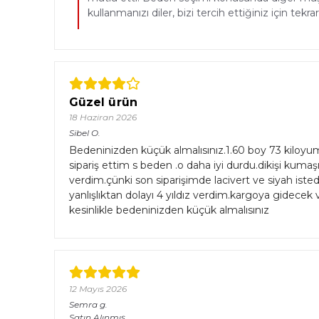
kullanmanızı diler, bizi tercih ettiğiniz için tek
Güzel ürün
18 Haziran 2026
Sibel
O.
Bedeninizden küçük almalısınız.1.60 boy 73 kiloy
sipariş ettim s beden .o daha iyi durdu.dikişi kumaş
verdim.çünki son siparişimde lacivert ve siyah iste
yanlışlıktan dolayı 4 yıldız verdim.kargoya gidecek 
kesinlikle bedeninizden küçük almalısınız
12 Mayıs 2026
Semra
g.
Satın Alınmış