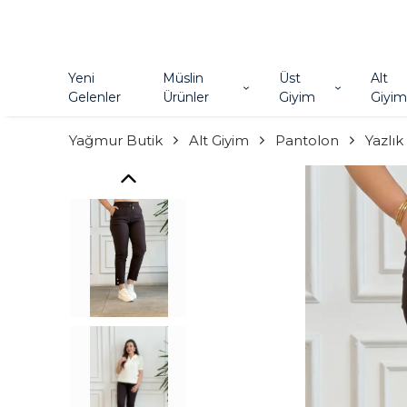
Yeni
Müslin
Üst
Alt
Gelenler
Ürünler
Giyim
Giyim
Yağmur Butik
Alt Giyim
Pantolon
Yazlı