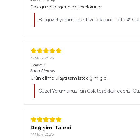
Çok güzel beğendim teşekkürler
Bu güzel yorumunuz bizi çok mutlu etti 💕 Güle
15 Mart 2026
Sıdıka
K.
Satın Alınmış
Ürün elime ulaştı.tam istediğim gibi.
Güzel Yorumunuz için Çok teşekkür ederiz. Güzel
Değişim Talebi
17 Mart 2026