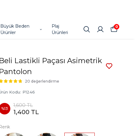
Büyük Beden
Plaj
0
Ürünler
Ürünleri
Beli Lastikli Paçası Asimetrik
Pantolon
20 değerlendirme
Ürün Kodu
:
P1246
1,600 TL
%
13
1,400 TL
Renk