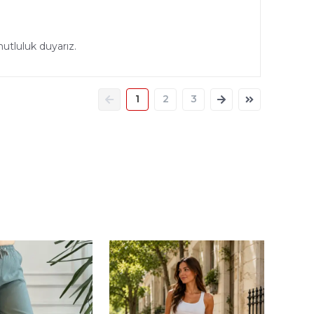
tluluk duyarız.
1
2
3