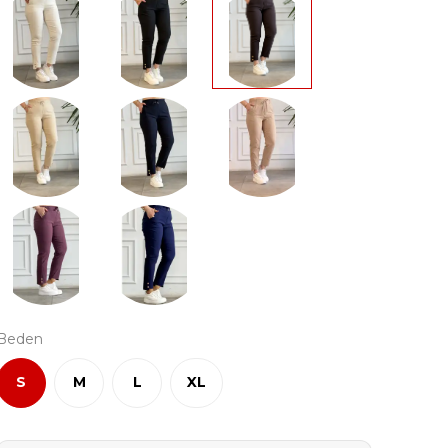
Beden
S
M
L
XL