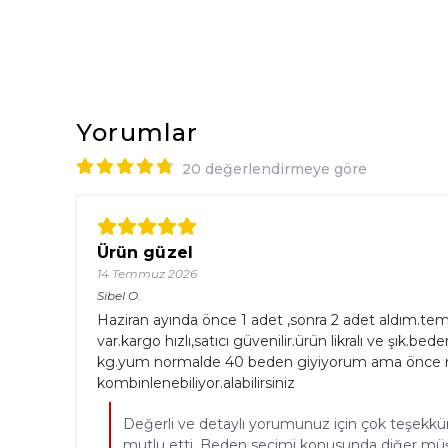
Yorumlar
20 değerlendirmeye göre
Ürün güzel
14 Temmuz 2026
Sibel
O.
Haziran ayında önce 1 adet ,sonra 2 adet aldım.t
var.kargo hızlı,satıcı güvenilir.ürün likralı ve şık.be
kg.yum normalde 40 beden giyiyorum ama önce m si
kombinlenebiliyor.alabilirsiniz
Değerli ve detaylı yorumunuz için çok teşekkü
mutlu etti. Beden seçimi konusunda diğer müşte