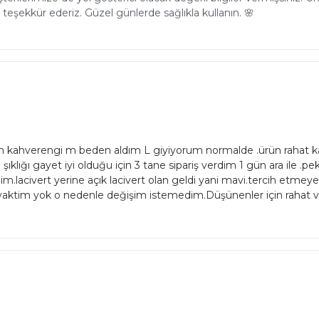
rar teşekkür ederiz. Güzel günlerde sağlıkla kullanın. 🌸
um kahverengi m beden aldım L giyiyorum normalde .ürün rahat ka
ı şıklığı gayet iyi olduğu için 3 tane sipariş verdim 1 gün ara il
dim.lacivert yerine açık lacivert olan geldi yani mavi.tercih etm
vaktim yok o nedenle değişim istemedim.Düşünenler için rahat ve şı