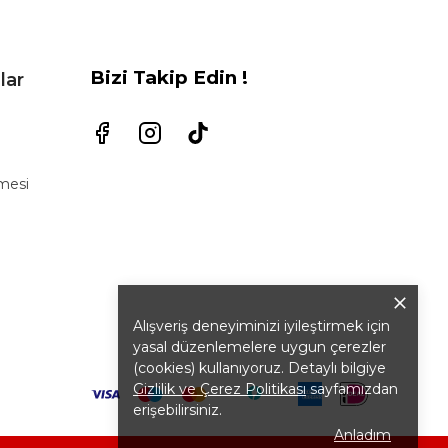
Bizi Takip Edin !
lar
şmesi
Alışveriş deneyiminizi iyileştirmek için
yasal düzenlemelere uygun çerezler
(cookies) kullanıyoruz. Detaylı bilgiye
Gizlilik ve Çerez Politikası
sayfamızdan
erişebilirsiniz.
Anladım