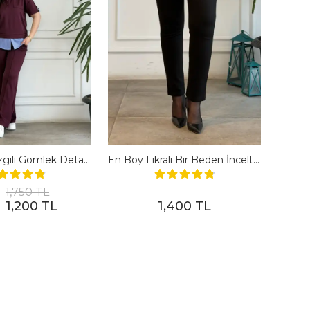
Polo Yaka Çizgili Gömlek Detaylı Kısa Kollu Takım - BORDO
En Boy Likralı Bir Beden İncelten Pantolon - SIYAH
1,750 TL
1,200 TL
1,400 TL