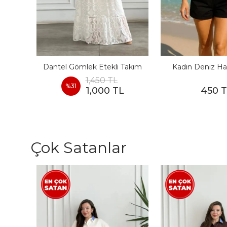
I
Dantel Gömlek Etekli Takım
Kadın Deniz Ha
1,450 TL
%
31
1,000 TL
450 
Çok Satanlar