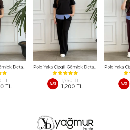
Polo Yaka Çizgili Gömlek Detaylı Kısa Kollu Takım - KAHVERENGI
Polo Yaka Çizgili Gömlek Detaylı Kısa Kollu Takım - SIYAH
0 TL
1,750 TL
%
31
%
31
00 TL
1,200 TL