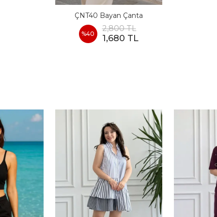
ÇNT40 Bayan Çanta
2,800 TL
%
40
1,680 TL