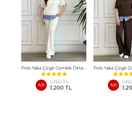
En Boy Likralı Bir Beden İncelten Pantolon - BORDO
Polo Yaka Çizgili Gömlek Detaylı Kısa Kollu Takım - BEYAZ
1,750 TL
1,75
%
31
%
31
1,200 TL
1,2