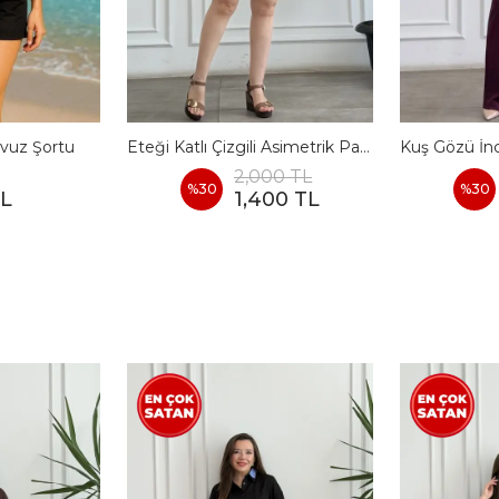
vuz Şortu
Eteği Katlı Çizgili Asimetrik Pamuk Elbise
2,000 TL
%
30
%
30
TL
1,400 TL